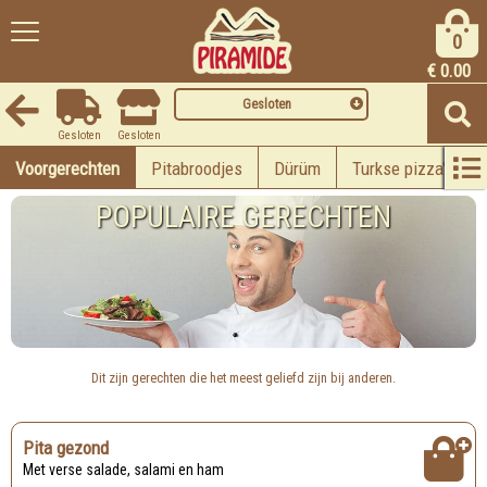
0
€
0.00
Gesloten
Gesloten
Gesloten
Voorgerechten
Pitabroodjes
Dürüm
Turkse pizza's
POPULAIRE GERECHTEN
Dit zijn gerechten die het meest geliefd zijn bij anderen.
Pita gezond
Met verse salade, salami en ham